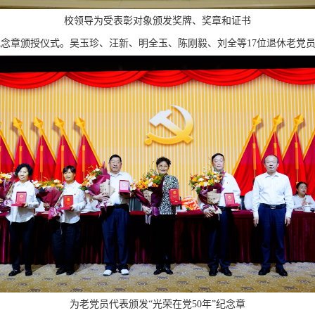
校领导为受表彰对象颁发奖牌、奖章和证书
纪念章颁授仪式。吴玉珍、汪新、明全玉、陈刚毅、刘全等17位退休老党员
为老党员代表颁发“光荣在党50年”纪念章