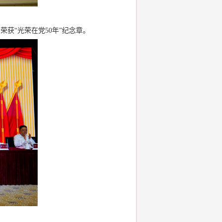
荣获“光荣在党50年”纪念章。