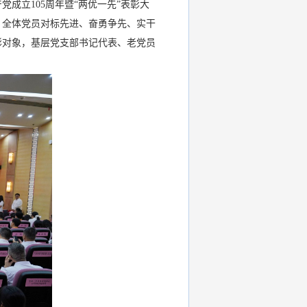
成立105周年暨“两优一先”表彰大
、全体党员对标先进、奋勇争先、实干
彰对象，基层党支部书记代表、老党员