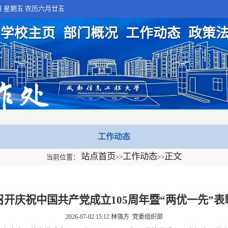
7日 星期五 农历六月廿五
学校主页
部门概况
工作动态
政策
工作动态
站点首页
工作动态
正文
当前位置：
>>
>>
召开庆祝中国共产党成立105周年暨“两优一先”表
2026-07-02 15:12
林强方 党委组织部